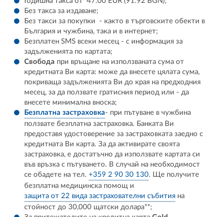
Годишна такса от 47.00 EUR (91.92 BGN);
Без такса за издаване;
Без такси за покупки - както в търговските обекти в
България и чужбина, така и в интернет;
Безплатен SMS всеки месец - с информация за
задълженията по картата;
Свобода
при връщане на използваната сума от
кредитната Ви карта: може да внесете цялата сума,
покриваща задълженията Ви до края на предходния
месец, за да ползвате гратисния период или - да
внесете минимална вноска;
Безплатна застраховка
- при пътуване в чужбина
ползвате безплатна застраховка. Банката Ви
предоставя удостоверение за застраховката заедно с
кредитната Ви карта. За да активирате своята
застраховка, е достатъчно да използвате картата си
във връзка с пътуването. В случай на необходимост
се обадете на тел.
+359 2 90 30 130
. Ще получите
безплатна медицинска помощ и
защита от 22 вида застрахователни събития
на
стойност до 30,000 щатски долара**;