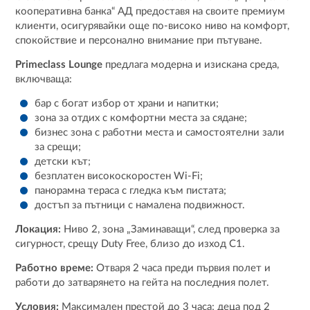
кооперативна банка“ АД предоставя на своите премиум
клиенти, осигурявайки още по-високо ниво на комфорт,
спокойствие и персонално внимание при пътуване.
Primeclass Lounge
предлага модерна и изискана среда,
включваща:
бар с богат избор от храни и напитки;
зона за отдих с комфортни места за сядане;
бизнес зона с работни места и самостоятелни зали
за срещи;
детски кът;
безплатен високоскоростен Wi-Fi;
панорамна тераса с гледка към пистата;
достъп за пътници с намалена подвижност.
Локация:
Ниво 2, зона „Заминаващи“, след проверка за
сигурност, срещу Duty Free, близо до изход C1.
Работно време:
Отваря 2 часа преди първия полет и
работи до затварянето на гейта на последния полет.
Условия:
Максимален престой до 3 часа; деца под 2