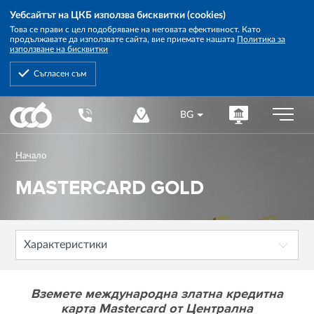
Уебсайтът на ЦКБ използва бисквитки (cookies)
Това се прави с цел подобряване на неговата ефективност. Като
продължавате да използвате сайта, вие приемате нашата
Политика за
използване на бисквитки
Съгласен съм
Central
BG
Cooperative
Bank
Начало
MASTERCARD GOLD
Характеристики
Вземете международна златна кредитна
карта Mastercard от Централна