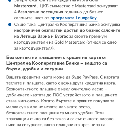
За притежателите на кредитна карта
Gold
Mastercard
, ЦКБ съвместно с Mastercard осигуряват
4 безплатни посещения
годишно до бизнес
салоните
част от
програмата LoungeKey.
Също така, Централна Кооперативна Банка осигурява
неограничен безплатен достъп до бизнес салоните
на Летища Варна и Бургас
за своите премиум
картодържатели на Gold Mastercard (отнася се само
за картодържателя).
Безконтактни плащания с кредитна карта от
Централна Кооперативна Банка – защото са
бързи, удобни и сигурни
Вашата кредитна карта може да бъде PayPass. С картата
теглите и плащате, както с всяка друга кредитна карта.
Безконтактното плащане е изключително лесно –
доближете картата до ПОС устройството и плащането
става мигновено. Когато бързате и правите покупка за
малка сума или не искате да чакате ресто,
безконтактните плащания са много удобни. Тези
транзакции също са без такса и са със същото високо
ниво на сигурност, както плащанията чрез чипа на