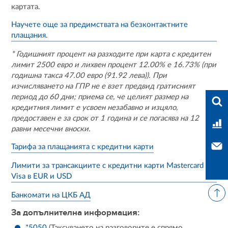
картата.
Научете още за предимствата на безконтактните
плащания.
* Годишният процент на разходите при карта с кредитен
лимит 2500 евро и лихвен процент 12.00% е 16.73% (при
годишна такса 47.00 евро (91.92 лева)). При
изчисляването на ГПР не е взет предвид гратисният
период до 60 дни; приема се, че целият размер на
Във
кредитния лимит е усвоен незабавно и изцяло,
предоставен е за срок от 1 година и се погасява на 12
Тар
равни месечни вноски.
Свъ
Тарифа за плащанията с кредитни карти
Лимити за трансакциите с кредитни карти Mastercard и
Visa в EUR и USD
Банкомати на ЦКБ АД
За допълнителна информация:
*5050
(Таксуването на разговорите е спрямо