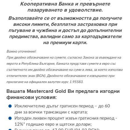
Кооперативна Банка и превърнете
пазаруването в удоволствие.
Възползвайте се от възможността да получите
високи лимити, безплатна застраховка при
пътуване в чужбина и достъп до допълнителни
предимства, валидни само за картодържатели
на премиум карти.
Важно уточнение!
При двойно обозначаване на сумите, съгласно Закона за въвеждане на
еврото в Република България, банката представя сумите в евро със
съответното им двойно обозначаване на суми в лева, за което използва
отличителен знак (BGN). Двойното обозначаване е извършено при
прилагане на официален валутен курс 1.95583.
Вашата Mastercard Gold Ви предлага изгодни
финансови условия:
Изключително дълъг гратисен период – до 60
дни за всички трансакции с картата;
Изгоден лихвен процент извън гратисния период -
12%* годишно евро и щатски долари;