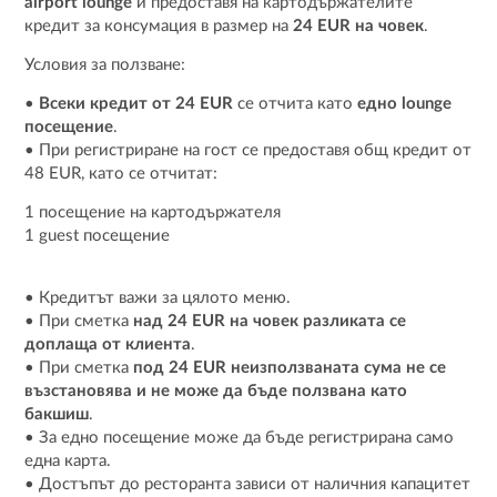
airport lounge
и предоставя на картодържателите
кредит за консумация в размер на
24 EUR на човек
.
Условия за ползване:
•
Всеки кредит от 24 EUR
се отчита като
едно lounge
посещение
.
• При регистриране на гост се предоставя общ кредит от
48 EUR, като се отчитат:
1 посещение на картодържателя
1 guest посещение
• Кредитът важи за цялото меню.
• При сметка
над 24 EUR на човек разликата се
доплаща от клиента
.
• При сметка
под 24 EUR неизползваната сума не се
възстановява и не може да бъде ползвана като
бакшиш
.
• За едно посещение може да бъде регистрирана само
една карта.
• Достъпът до ресторанта зависи от наличния капацитет