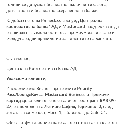
години се допускат безплатно; налични тиха зона,
детска зона и безплатно съхранение на багаж.
С добавянето на Primeclass Lounge,
„Централна
кооперативна банка“ АД
и
Mastercard
продължават да
разширяват възможностите за премиум изживяване и
международни привилегии за клиентите на Банката.
С уважение,
Централна Kооперативна Банка АД
Уважаеми клиенти,
Информираме Ви, че в програмите
Priority
Pass/LoungeKey за Mastercard Business и Премиум
картодържателите
вече е наличен ресторант
BAR 09-
27
, разположен на
Летище София, Терминал 2
, след
зоната за сигурност, Ниво 1, в близост до Gate C1.
Обектът функционира като алтернатива на стандартен