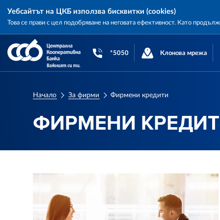
Уебсайтът на ЦКБ използва бисквитки (cookies)
Това се прави с цел подобряване на неговата ефективност. Като продъл
Central
Cooperative
*5050
Клонова мрежа
Bank
Начало
За фирми
Фирмени кредити
ФИРМЕНИ КРЕДИ