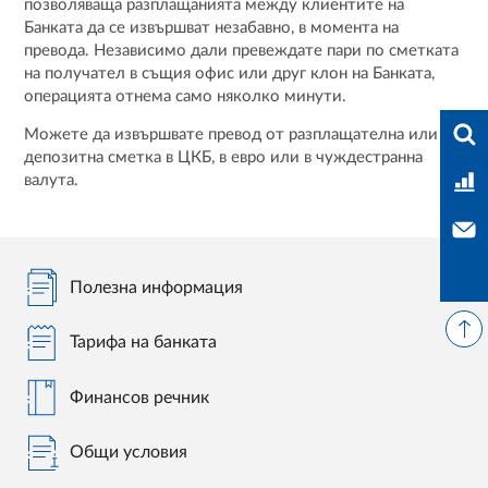
позволяваща разплащанията между клиентите на
Банката да се извършват незабавно, в момента на
превода. Независимо дали превеждате пари по сметката
на получател в същия офис или друг клон на Банката,
операцията отнема само няколко минути.
Във
Можете да извършвате превод от разплащателна или
депозитна сметка в ЦКБ, в евро или в чуждестранна
валута.
Тар
Свъ
Полезна информация
Тарифа на банката
Финансов речник
Общи условия