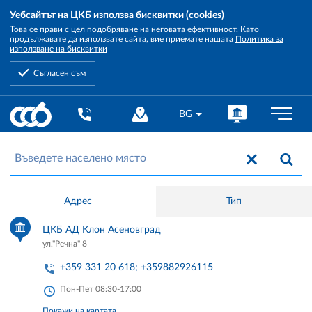
Уебсайтът на ЦКБ използва бисквитки (cookies)
Това се прави с цел подобряване на неговата ефективност. Като
продължавате да използвате сайта, вие приемате нашата
Политика за
използване на бисквитки
Съгласен съм
Central
BG
Cooperative
Bank
Адрес
Тип
ЦКБ АД Клон Асеновград
ул."Речна" 8
+359 331 20 618; +359882926115
Пон-Пет 08:30-17:00
Покажи на картата