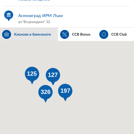
Асеновград ИРМ Лъки
ул."Възраждане" 32
+359 305 23 080; +359884647470
Клонове и банкомати
CCB Bonus
CCB Club
Пон-Пет 08:30-13:00 - 14:00-17:00
Покажи на картата
Асеновград ИРМ Аркадия
125
бул."Санкт Петербург" 48
127
+359 32 290 001; +359884639197
197
326
Пон-Пет 08:30-13:00 - 14:00-17:00
Покажи на картата
Асеновград ИРМ Запад
бул."България" 4