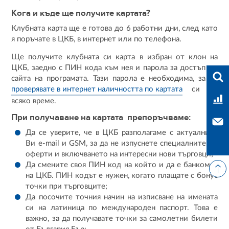
Кога и къде ще получите картата?
Клубната карта ще е готова до 6 работни дни, след като
я поръчате в ЦКБ, в интернет или по телефона.
Ще получите клубната си карта в избран от клон на
ЦКБ, заедно с ПИН кода към нея и парола за достъп до
Във
сайта на програмата. Тази парола е необходима, за да
проверявате в интернет наличността по картата
си по
Тар
всяко време.
При получаване на картата препоръчваме:
Свъ
Да се уверите, че в ЦКБ разполагаме с актуалните
Ви e-mail и GSM, за да не изпуснете специалните ни
оферти и включването на интересни нови търговци;
Да смените своя ПИН код на който и да е банкомат
на ЦКБ. ПИН кодът е нужен, когато плащате с бонус
точки при търговците;
Да посочите точния начин на изписване на имената
си на латиница по международен паспорт. Това е
важно, за да получавате точки за самолетни билети