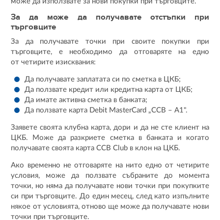
може да използвате за нови покупки при търговците.
За да може да получавате отстъпки при
търговците
За да получавате точки при своите покупки при
търговците, е необходимо да отговаряте на едно
от четирите изисквания:
Да получавате заплатата си по сметка в ЦКБ;
Да ползвате кредит или кредитна карта от ЦКБ;
Да имате активна сметка в банката;
Да ползвате карта Debit MasterCard „CCB – А1".
Заявете своята клубна карта, дори и да не сте клиент на
ЦКБ. Може да разкриете сметка в банката и когато
получавате своята карта CCB Club в клон на ЦКБ.
Ако временно не отговаряте на нито едно от четирите
условия, може да ползвате събраните до момента
точки, но няма да получавате нови точки при покупките
си при търговците. До един месец, след като изпълните
някое от условията, отново ще може да получавате нови
точки при търговците.