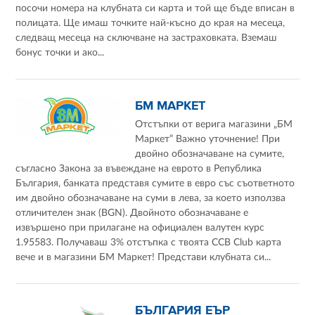
посочи номера на клубната си карта и той ще бъде вписан в
полицата. Ще имаш точките най-късно до края на месеца,
следващ месеца на сключване на застраховката. Вземаш
бонус точки и ако...
БМ МАРКЕТ
Отстъпки от верига магазини „БМ
Маркет” Важно уточнение! При
двойно обозначаване на сумите,
съгласно Закона за въвеждане на еврото в Република
България, банката представя сумите в евро със съответното
им двойно обозначаване на суми в лева, за което използва
отличителен знак (BGN). Двойното обозначаване е
извършено при прилагане на официален валутен курс
1.95583. Получаваш 3% отстъпка с твоята CCB Club карта
вече и в магазини БМ Маркет! Представи клубната си...
БЪЛГАРИЯ ЕЪР