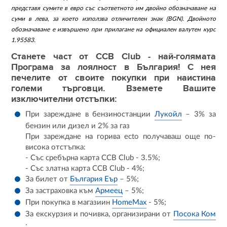
представя сумите в евро със съответното им двойно обозначаване на
суми в лева, за което използва отличителен знак (BGN). Двойното
обозначаване е извършено при прилагане на официален валутен курс
1.95583.
Станете част от CCB Club - най-голямата
Програма за лоялност в България! С нея
печелите от своите покупки при наистина
големи търговци. Вземете Вашите
изключителни отстъпки:
При зареждане в бензиностанции
Лукойл
– 3% за
бензин или дизел и 2% за газ
При зареждане на горива ecto получаваш още по-
висока отстъпка:
- Със сребърна карта CCB Club - 3.5%;
- Със златна карта CCB Club - 4%;
За билет от
България Еър
– 5%;
За застраховка към
Армеец
– 5%;
При покупка в магазиин
HomeMax
- 5%;
За екскурзия и почивка, организирани от
Посока Ком
: