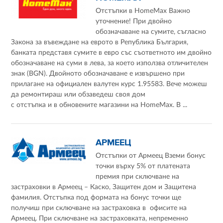
Отстъпки в HomeMax Важно
уточнение! При двойно
обозначаване на сумите, съгласно
Закона за въвеждане на еврото в Република България,
банката представя сумите в евро със съответното им двойно
обозначаване на суми в лева, за което използва отличителен
знак (BGN). Двойното обозначаване е извършено при
прилагане на официален валутен курс 1.95583. Вече можеш
да ремонтираш или обзаведеш своя дом
с отстъпка и в обновените магазини на HomeMax. В ...
АРМЕЕЦ
Отстъпки от Армеец Вземи бонус
точки върху 5% от платената
премия при сключване на
застраховки в Армеец – Каско, Защитен дом и Защитена
фамилия. Отстъпка под формата на бонус точки ще
получиш при сключване на застраховка в офисите на
Армеец. При сключване на застраховката, непременно