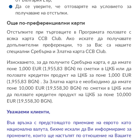
от България Еър;
Да се уверите, че отговаряте на условието за
получаване на отстъпки.
Още по-преференциални карти
Отстъпките при търговците в Програмата ползвате с
всяка карта CCB Club. Ако искате да получавате
допълнителни преференции, то за Вас са нашите
специални Сребърна и Златна карта CCB Club.
Изискването, за да получите Сребърна карта, е да имате
поне 1,000 EUR (1,955,83 BGN) по сметки в ЦКБ или да
ползвате кредитен продукт на ЦКБ за поне 1,000 EUR
(1,955,83 BGN) . За Златна карта е необходимо да имате
поне 10,000 EUR (19,558,30 BGN) по сметки в ЦКБ или
да ползвате кредитен продукт на ЦКБ за поне 10,000
EUR (19,558,30 BGN).
Уважаеми клиенти,
Във връзка с предстоящото приемане на еврото като
национална валута, бихме искали да Ви информираме за
промените, които ще настъпят по отношение на Вашите