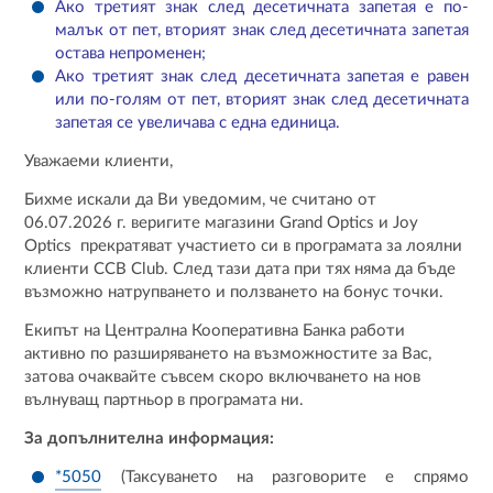
Ако третият знак след десетичната запетая е по-
малък от пет, вторият знак след десетичната запетая
остава непроменен;
Ако третият знак след десетичната запетая е равен
или по-голям от пет, вторият знак след десетичната
запетая се увеличава с една единица.
Уважаеми клиенти,
Бихме искали да Ви уведомим, че считано от
06.07.2026 г. веригите магазини Grand Optics и Joy
Optics прекратяват участието си в програмата за лоялни
клиенти CCB Club. След тази дата при тях няма да бъде
възможно натрупването и ползването на бонус точки.
Екипът на Централна Кооперативна Банка работи
активно по разширяването на възможностите за Вас,
затова очаквайте съвсем скоро включването на нов
вълнуващ партньор в програмата ни.
За допълнителна информация:
*5050
(Таксуването на разговорите е спрямо