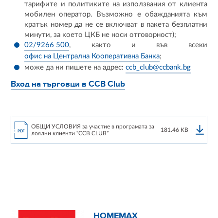
тарифите и политиките на използвания от клиента
мобилен оператор. Възможно е обажданията към
кратък номер да не се включват в пакета безплатни
минути, за което ЦКБ не носи отговорност);
02/9266 500
, както и във всеки
офис на Централна Кооперативна Банка
;
може да ни пишете на адрес:
ccb_club@ccbank.bg
Вход на търговци в CCB Club
ОБЩИ УСЛОВИЯ за участие в програмата за
181.46 KB
PDF
лоялни клиенти “CCB CLUB”
HOMEMAX