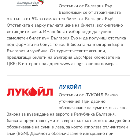
Отстъпки от България Еър
Възползвай се от атрактивната
отстъпка от 5% за самолетен билет от България Еър!
Отстъпката е върху пълната цена на билета, включително
летищните такси. Имаш богат избор къде да купиш
самолетен билет към България Еър и да получиш отстъпка
под формата на бонус точки: В бюрата на България Еър в
България и чужбина; От туристическите агенции,
предлагащи билети на България Еър; Чрез клоновете на
ЦКБ; В интернет на адрес www.air.bg– запиши номера...
ЛУКОЙЛ
Отстъпки от ЛУКОЙЛ Важно
уточнение! При двойно
обозначаване на сумите, съгласно
Закона за въвеждане на еврото в Република България,
банката представя сумите в евро със съответното им двойно
обозначаване на суми в лева, за което използва отличителен
знак (BGN). Двойното обозначаване е извършено при