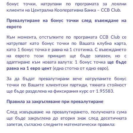
бонус точки, натрупани по програмата за лоялни
клиенти на Централна Кооперативна Банка – CCB Club.
Превалутиране на бонус точки след въвеждане на
еврото
Към момента, отстъпките по програмата CCB Club се
натрупват като бонус точки по Вашата клубна карта,
като 1 бонус точка е равна на 1 стотинка. С въвеждането
на еврото този принцип ще бъде запазен, но с
адаптиране към новата валута: 1 бонус точка
ще бъде
равна на 1 евро цент
(една стотна от едно евро).
За да бъдат превалутирани вече натрупаните бонус
точки по Вашите клиентски партиди, тяхната стойност
ще бъде разделена на фиксирания курс от 1.95583.
Правила за закръгляване при превалутиране
След извършване на превалутирането, получената сума
ще бъде закръглена до втория знак след десетичната
запетая, съгласно следните математически правила: