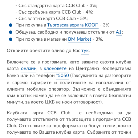
- Със стандартна карта CCB Club - 3%;
- Със сребърна карта CCB Club - 4%;
- Със златна карта CCB Club - 5%;
При покупка в
Търговска верига КООП
- 3%;
Общуваш свободно и получаваш отстъпки от
А1
;
При покупка в магазини
BM Market
- 3%.
Открийте обектите близо до Вас
тук
.
Включете се в програмата, като заявите своята клубна
карта
онлайн
, в
клоновете
на Централна Кооперативна
Банка или на телефон
*5050
(Таксуването на разговорите
е спрямо тарифите и политиките на използвания от
клиента мобилен оператор. Възможно е обажданията
към кратък номер да не се включват в пакета безплатни
минути, за което ЦКБ не носи отговорност).
Клубната карта CCB Club е необходима, за да
получавате отстъпките от търговците в програмата CCB
Club. Отстъпките са под формата на бонус точки, които
получавате по Вашата клубна карта. Събраните от точки