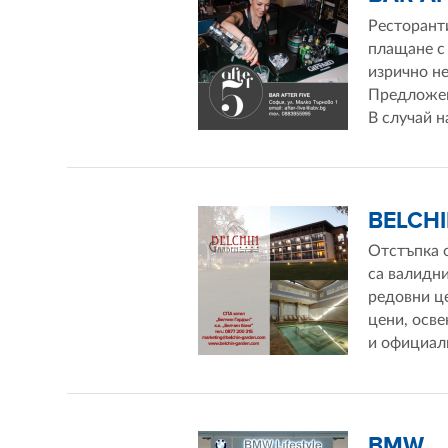
Ресторанти
плащане с 
изрично не
Предложени
В случай на
BELCH
Отстъпка 
са валидни
редовни ц
цени, осве
и официалн
BMW