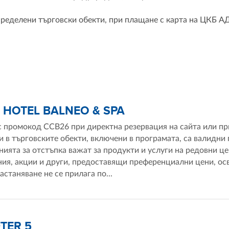
пределени търговски обекти, при плащане с карта на ЦКБ А
 HOTEL BALNEO & SPA
с промокод CCB26 при директна резервация на сайта или п
и в търговските обекти, включени в програмата, са валидни
ията за отстъпка важат за продукти и услуги на редовни ц
ия, акции и други, предоставящи преференциални цени, осве
астаняване не се прилага по...
TER 5