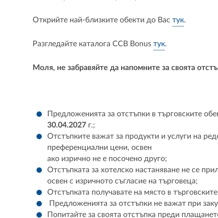
Открийте най-близките обекти до Вас
тук
.
Разгледайте каталога CCB Bonus
тук
.
Моля, не забравяйте да напомните за своята отстъ
Предложенията за отстъпки в търговските обек
30.04.2027
г.;
Отстъпките важат за продукти и услуги на ре
преференциални цени, освен
ако изрично не е посочено друго;
Отстъпката за хотелско настаняване не се при
освен с изричното съгласие на търговеца;
Отстъпката получавате на място в търговските
Предложенията за отстъпки не важат при закуп
Попитайте за своята отстъпка преди плащането