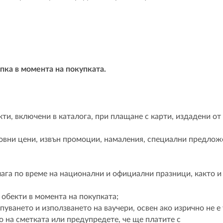
пка в момента на покупката.
ти, включени в каталога, при плащане с карти, издадени о
довни цени, извън промоции, намаления, специални предлож
лага по време на национални и официални празници, както 
 обекти в момента на покупката;
уването и използването на ваучери, освен ако изрично не е 
 на сметката или предупредете, че ще платите с