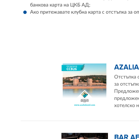
банкова карта на ЦКБ АД;
Ако притежавате клубна карта с отстъпка за о
AZALIA
Отстъпка 
за отстъпк
Предложен
предложен
хотелско н
BAR AF