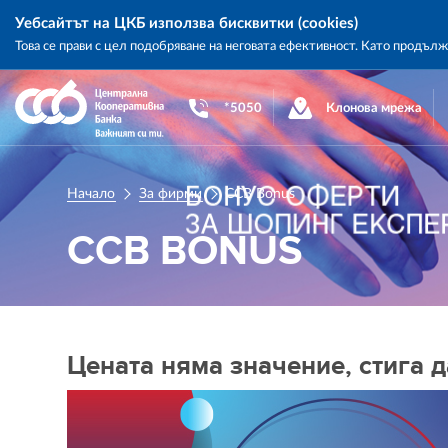
Уебсайтът на ЦКБ използва бисквитки (cookies)
Това се прави с цел подобряване на неговата ефективност. Като продъл
Central
Cooperative
*5050
Клонова мрежа
Bank
Начало
За фирми
CCB Bonus
CCB BONUS
Цената няма значение, стига д