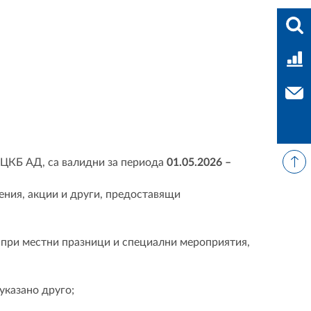
Във
Тар
Свъ
т ЦКБ АД, са валидни за периода
01.05.2026 –
ения, акции и други, предоставящи
и при местни празници и специални мероприятия,
указано друго;