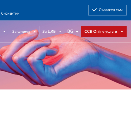
Съгласен съм
а бисквитки
BG
За фирми
За ЦКБ
CCB Online услуги