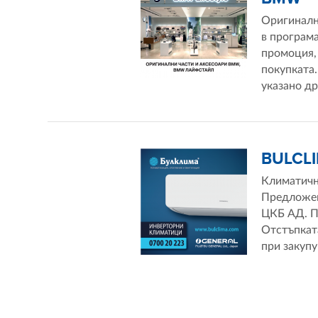
Оригиналн
в програма
промоция, 
покупката.
указано дру
BULCL
Климатичн
Предложени
ЦКБ АД. Пр
Отстъпката
при закупу