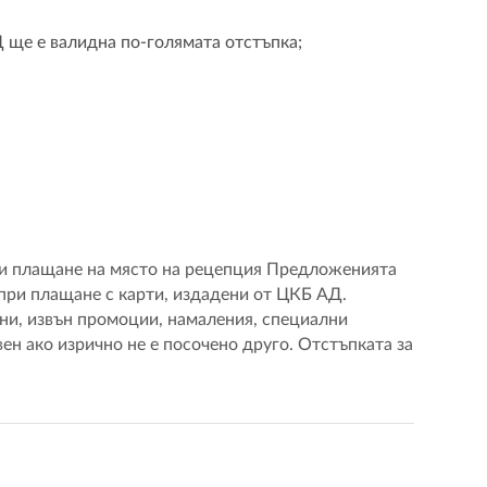
Д ще е валидна по-голямата отстъпка;
ри плащане на място на рецепция Предложенията
 при плащане с карти, издадени от ЦКБ АД.
ени, извън промоции, намаления, специални
н ако изрично не е посочено друго. Отстъпката за