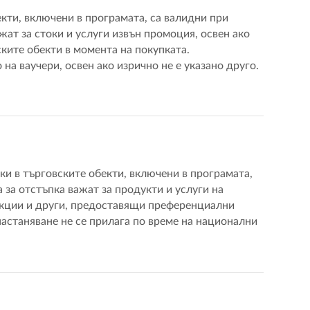
кти, включени в програмата, са валидни при
ат за стоки и услуги извън промоция, освен ако
ските обекти в момента на покупката.
на ваучери, освен ако изрично не е указано друго.
и в търговските обекти, включени в програмата,
за отстъпка важат за продукти и услуги на
акции и други, предоставящи преференциални
 настаняване не се прилага по време на национални