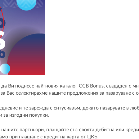
да Ви поднесе най-новия каталог CCB Bonus, създаден с м
 за Вас селектирахме нашите предложения за пазаруване с 
невие и те зарежда с ентусиазъм, докато пазарувате в люб
 за изгодни покупки.
и нашите партньори, плащайте със своята дебитна или кред
само при плащане с кредитна карта от ЦКБ.