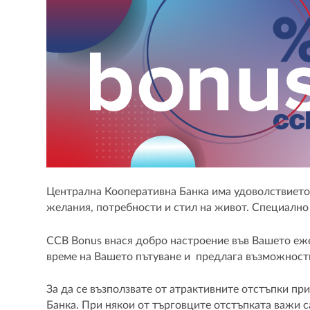
Централна Кооперативна Банка има удоволствието 
желания, потребности и стил на живот. Специално
CCB Bonus внася добро настроение във Вашето ежед
време на Вашето пътуване и предлага възможности
За да се възползвате от атрактивните отстъпки пр
Банка. При някои от търговците отстъпката важи 