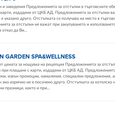
 и заведения Предложенията за отстъпки в търговските обе
карти, издадени от ЦКБ АД. Предложенията за отстъпки важ
 е указано друго. Отстъпката се получава на място в търгов
ята за отстъпки не важат при закупуването и използването 
 отказ да Ви...
IN GARDEN SPA&WELLNESS
от цената за нощувка на рецепция Предложенията за отстъпк
 при плащане с карти, издадени от ЦКБ АД. Предложенията 
ени, извън промоции, намаления, специални предложения, 
н ако изрично не е посочено друго. Отстъпката за хотелско
и празници, както и при...