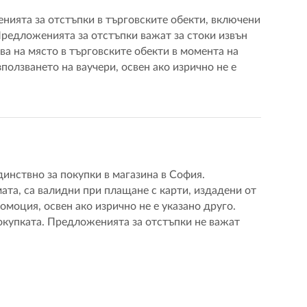
нията за отстъпки в търговските обекти, включени
Предложенията за отстъпки важат за стоки извън
ва на място в търговските обекти в момента на
ползването на ваучери, освен ако изрично не е
инствно за покупки в магазина в София.
ата, са валидни при плащане с карти, издадени от
моция, освен ако изрично не е указано друго.
покупката. Предложенията за отстъпки не важат