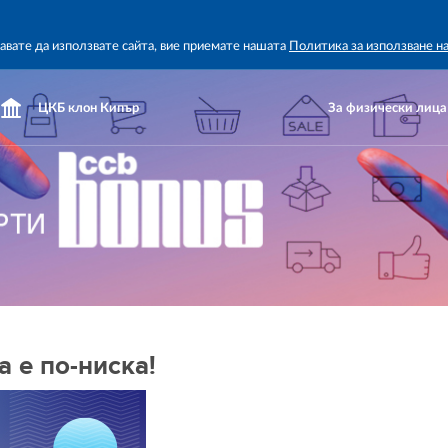
жавате да използвате сайта, вие приемате нашата
Политика за използване н
ЦКБ клон Кипър
За физически лица
а е по-ниска!