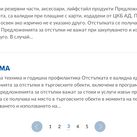
и резервни части, аксесоари, лайфстайл продукти Предложе
та, са валидни при плащане с карти, издадени от ЦКБ АД. 
освен ако изрично не е указано друго. Отстъпката се получа
 Предложенията за отстъпки не важат при закупуването и из
го. В случай...
IMA
а техника и годишна профилактика Отстъпката е валидна ед
ята за отстъпки в търговските обекти, включени в програм
едложенията за отстъпки важат за стоки и услуги извън про
 се получава на място в търговските обекти в момента на 
ването и използването на...
3
1
2
4
5