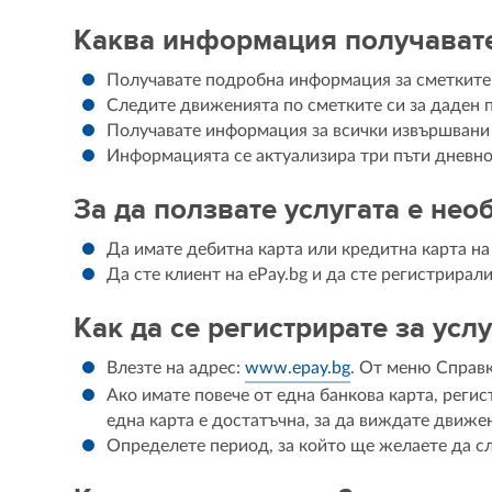
Каква информация получават
Получавате подробна информация за сметките
Следите движенията по сметките си за даден 
Получавате информация за всички извършвани о
Информацията се актуализира три пъти дневно
За да ползвате услугата е нео
Да имате дебитна карта или кредитна карта н
Да сте клиент на ePay.bg и да сте регистрирали
Как да се регистрирате за услу
Влезте на адрес:
www.epay.bg
. От меню Справк
Aкo имате повече от една банкова карта, регис
една карта е достатъчна, за да виждате движе
Определeте период, за който ще желаете да с