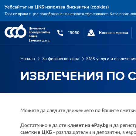
Уебсайтът на ЦКБ използва бисквитки (cookies)
Това се прави с цел подобряване на неговата ефективност. Като продъл
Central
Cooperative
*5050
Клонова мрежа
Bank
Начало
За физически лица
SMS услуги и извлечени
ИЗВЛЕЧЕНИЯ ПО С
Можете да следите движението по Вашите сметки в
Достатъчно е да сте
клиент на ePay.bg
и да регист
сметки в ЦКБ
- разплащателни и депозитни, в евро