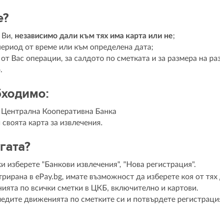
е?
 Ви,
независимо дали към тях има карта или не
;
период от време или към определена дата;
т Вас операции, за салдото по сметката и за размера на р
.
бходимо:
а Централна Кооперативна Банка
 своята карта за извлечения.
гата?
и изберете "Банкови извлечения", "Нова регистрация".
трирана в ePay.bg, имате възможност да изберете коя от тях
нията по всички сметки в ЦКБ, включително и картови.
ледите движенията по сметките си и потвърдете регистраци