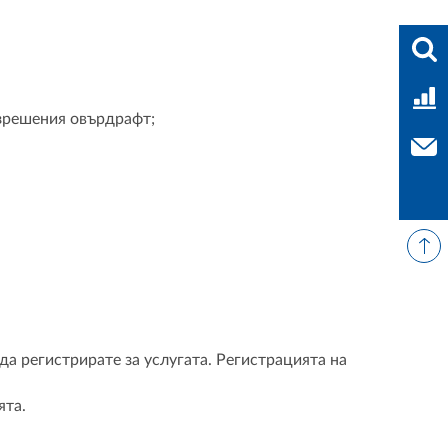
Във
Тар
азрешения овърдрафт;
Свъ
 да регистрирате за услугата. Регистрацията на
ята.