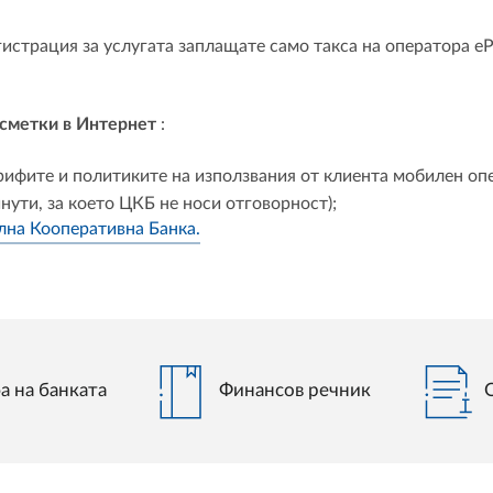
гистрация за услугата заплащате само такса на оператора eP
 сметки в Интернет
:
арифите и политиките на използвания от клиента мобилен о
нути, за което ЦКБ не носи отговорност);
лна Кооперативна Банка.
а на банката
Финансов речник