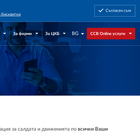
Съгласен съм
а бисквитки
BG
За фирми
За ЦКБ
CCB Online услуги
ация за салдата и движенията по
всички Ваши