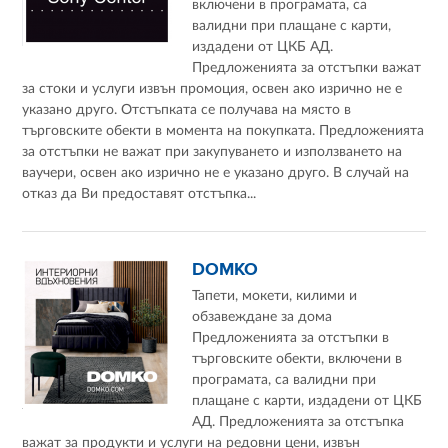
включени в програмата, са
валидни при плащане с карти,
издадени от ЦКБ АД.
Предложенията за отстъпки важат
за стоки и услуги извън промоция, освен ако изрично не е
указано друго. Отстъпката се получава на място в
търговските обекти в момента на покупката. Предложенията
за отстъпки не важат при закупуването и използването на
ваучери, освен ако изрично не е указано друго. В случай на
отказ да Ви предоставят отстъпка...
DOMKO
Тапети, мокети, килими и
обзавеждане за дома
Предложенията за отстъпки в
търговските обекти, включени в
програмата, са валидни при
плащане с карти, издадени от ЦКБ
АД. Предложенията за отстъпка
важат за продукти и услуги на редовни цени, извън