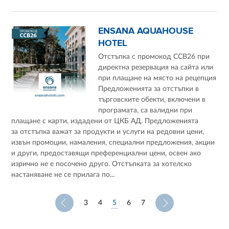
ENSANA AQUAHOUSE
HOTEL
Отстъпка с промокод CCB26 при
директна резервация на сайта или
при плащане на място на рецепция
Предложенията за отстъпки в
търговските обекти, включени в
програмата, са валидни при
плащане с карти, издадени от ЦКБ АД. Предложенията
за отстъпка важат за продукти и услуги на редовни цени,
извън промоции, намаления, специални предложения, акции
и други, предоставящи преференциални цени, освен ако
изрично не е посочено друго. Отстъпката за хотелско
настаняване не се прилага по...
5
3
4
6
7