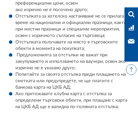
преференциални цени, освен
ако изрично не е посочено друго;
Във
Отстъпката за хотелско настаняване не се прилага по
време на национални и официални празници, както и
Тар
при местни празници и специални мероприятия,
освен с изричното съгласие на търговеца;
Свъ
Отстъпката получавате на място в търговските
обекти в момента на покупката;
Предложенията за отстъпки не важат при
закупуването и използването на ваучери, освен ако
изрично не е указано друго;
Попитайте за своята отстъпка преди плащането на
сметката или предупредете, че ще платите с
банкова карта на ЦКБ АД;
Ако притежавате клубна карта с отстъпка за
определени търговски обекти, при плащане с карта
на ЦКБ АД ще е валидна по-голямата отстъпка;