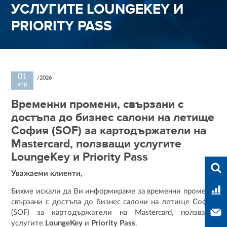
УСЛУГИТЕ LOUNGEKEY И
PRIORITY PASS
01
/2026
апр
Временни промени, свързани с
достъпа до бизнес салони на летище
София (SOF) за картодържатели на
Mastercard, ползващи услугите
LoungeKey и Priority Pass
Във
Уважаеми клиенти,
Тар
Бихме искали да Ви информираме за временни промени,
свързани с достъпа до бизнес салони на летище София
Свъ
(SOF) за картодържатели на Mastercard, ползващи
услугите
LoungeKey
и
Priority Pass
.