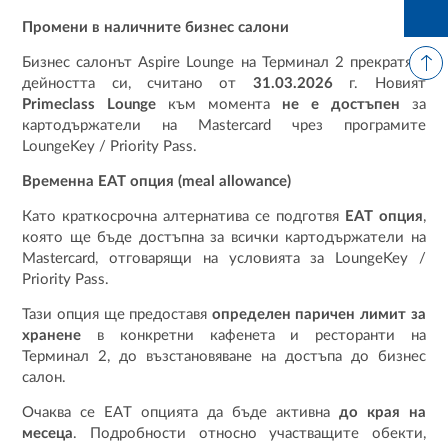
Промени в наличните бизнес салони
Бизнес салонът Aspire Lounge на Терминал 2 прекратява
дейността си, считано от
31.03.2026
г. Новият
Primeclass Lounge
към момента
не е достъпен
за
картодържатели на Mastercard чрез програмите
LoungeKey / Priority Pass.
Временна EAT опция (meal allowance)
Като краткосрочна алтернатива се подготвя
EAT опция
,
която ще бъде достъпна за всички картодържатели на
Mastercard, отговарящи на условията за LoungeKey /
Priority Pass.
Тази опция ще предоставя
определен паричен лимит за
хранене
в конкретни кафенета и ресторанти на
Терминал 2, до възстановяване на достъпа до бизнес
салон.
Очаква се EAT опцията да бъде активна
до края на
месеца
. Подробности относно участващите обекти,