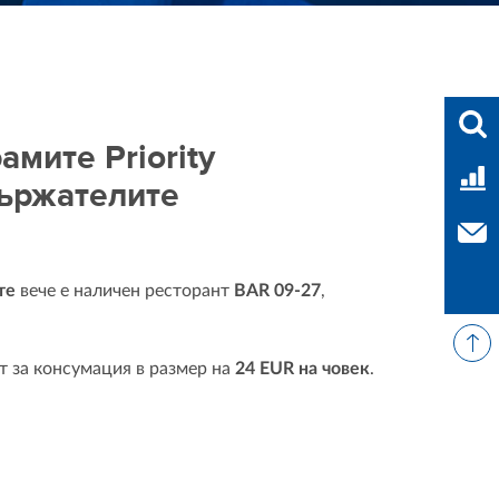
Във
мите Priority
Тар
държателите
Свъ
те
вече е наличен ресторант
BAR 09-27
,
т за консумация в размер на
24 EUR на човек
.