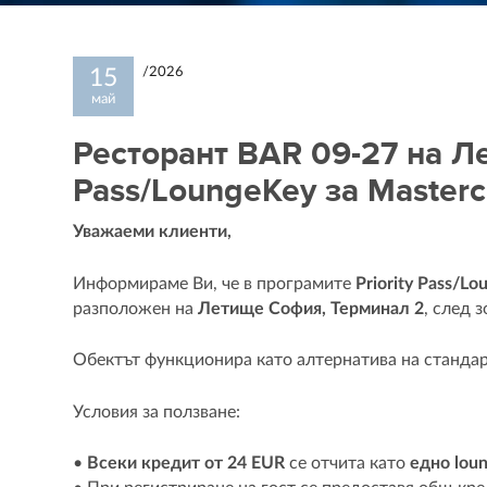
/2026
15
май
Ресторант BAR 09-27 на Л
Pass/LoungeKey за Master
Уважаеми клиенти,
Информираме Ви, че в програмите
Priority Pass/L
разположен на
Летище София, Терминал 2
, след 
Обектът функционира като алтернатива на станда
Условия за ползване:
•
Всеки кредит от 24 EUR
се отчита като
едно lou