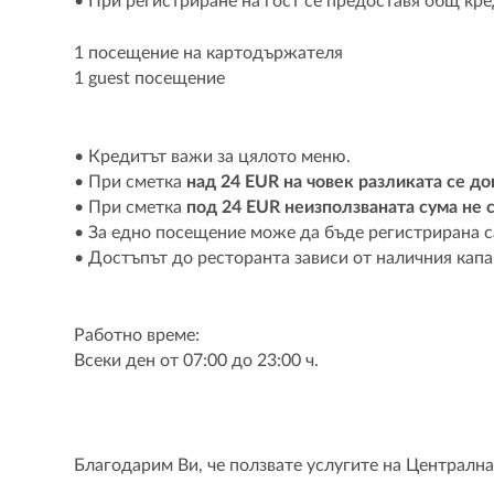
• При регистриране на гост се предоставя общ кред
1 посещение на картодържателя
1 guest посещение
• Кредитът важи за цялото меню.
• При сметка
над 24 EUR на човек разликата се д
• При сметка
под 24 EUR неизползваната сума не 
• За едно посещение може да бъде регистрирана с
• Достъпът до ресторанта зависи от наличния кап
Работно време:
Всеки ден от 07:00 до 23:00 ч.
Благодарим Ви, че ползвате услугите на Централн