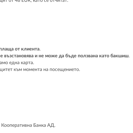
ит от 48 EUR, като се отчитат:
оплаща от клиента
.
се възстановява и не може да бъде ползвана като бакшиш
.
амо една карта.
ацитет към момента на посещението.
а Кооперативна Банка АД.