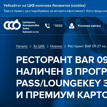
Уебсайтът на ЦКБ използва бисквитки (cookies)
Това се прави с цел подобряване на неговата ефективност. Като продъл
Central
Cooperative
*5050
Клонова мрежа
Bank
Начало
За ЦКБ
Новини
РЕСТОРАНТ BAR 0
НАЛИЧЕН В ПРОГР
PASS/LOUNGEKEY 
И ПРЕМИУМ КАРТ