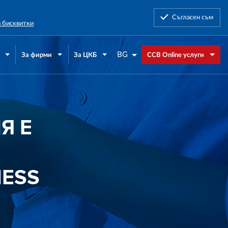
Съгласен съм
а бисквитки
BG
За фирми
За ЦКБ
CCB Online услуги
Я Е
NESS