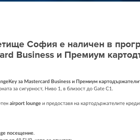
етище София е наличен в програ
card Business и Премиум карто
oungeKey за Mastercard Business и Премиум картодържатели
зоната за сигурност, Ниво 1, в близост до Gate C1.
ртен
airport lounge
и предоставя на картодържателите креди
nge посещение
.