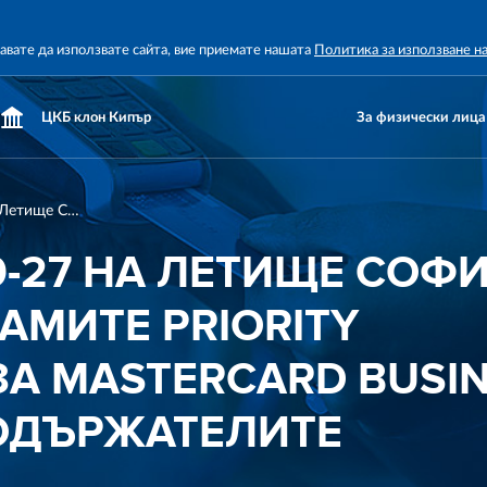
жавате да използвате сайта, вие приемате нашата
Политика за използване н
ЦКБ клон Кипър
За физически лица
Ресторант BAR 09-27 на Летище София е наличен в програмите Priority Pass/LoungeKey за Mastercard Business и Премиум картодържателите
9-27 НА ЛЕТИЩЕ СОФИ
АМИТЕ PRIORITY
ЗА MASTERCARD BUSI
ОДЪРЖАТЕЛИТЕ