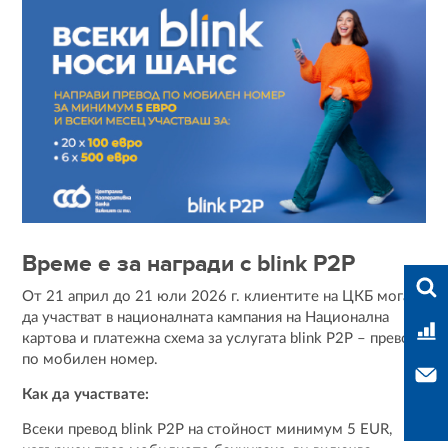
Време е за награди с blink P2P
Във
От 21 април до 21 юли 2026 г. клиентите на ЦКБ могат
да участват в националната кампания на Национална
Тар
картова и платежна схема за услугата blink P2P – превод
по мобилен номер.
Свъ
Как да участвате:
Всеки превод blink P2P на стойност минимум 5 EUR,