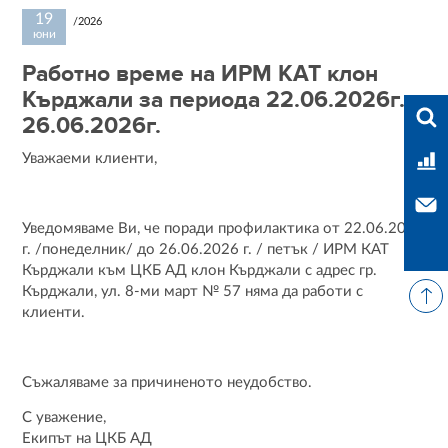
19
/2026
юни
Работно време на ИРМ КАТ клон
Кърджали за периода 22.06.2026г.-
Във
26.06.2026г.
Уважаеми клиенти,
Тар
Свъ
Уведомяваме Ви, че поради профилактика от 22.06.2026
г. /понеделник/ до 26.06.2026 г. / петък / ИРМ КАТ
Кърджали към ЦКБ АД клон Кърджали с адрес гр.
Кърджали, ул. 8-ми март № 57 няма да работи с
клиенти.
Съжаляваме за причиненото неудобство.
С уважение,
Екипът на ЦКБ АД