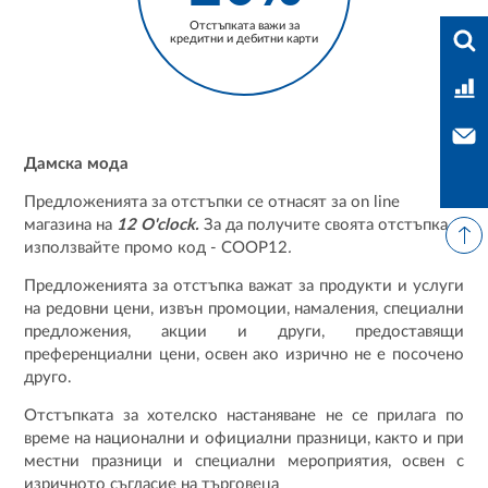
Отстъпката важи за
Във
кредитни и дебитни карти
Тар
Свъ
Дамска мода
Предложенията за отстъпки се отнасят за on line
магазина на
12 O'clock.
За да получите своята отстъпка,
използвайте промо код - СООР12
.
Предложенията за отстъпка важат за продукти и услуги
на редовни цени, извън промоции, намаления, специални
предложения, акции и други, предоставящи
преференциални цени, освен ако изрично не е посочено
друго.
Отстъпката за хотелско настаняване не се прилага по
време на национални и официални празници, както и при
местни празници и специални мероприятия, освен с
изричното съгласие на търговеца