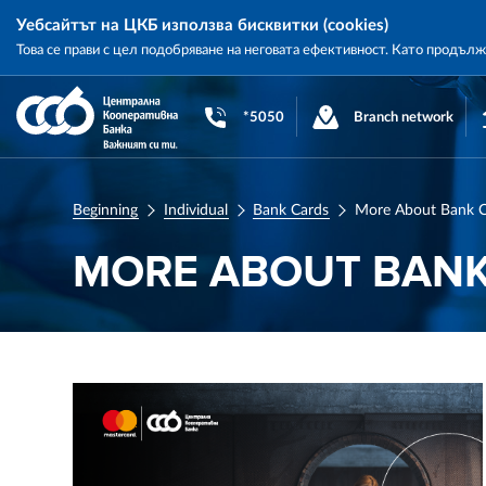
Уебсайтът на ЦКБ използва бисквитки (cookies)
Това се прави с цел подобряване на неговата ефективност. Като продъл
Central
Cooperative
*5050
Branch network
Bank
Beginning
Individual
Bank Cards
Мore About Bank C
МORE ABOUT BANK