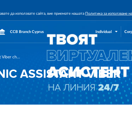
жавате да използвате сайта, вие приемате нашата
Политика за използване н
CCB Branch Cyprus
Individual
Corp
Banking electronic assistant Viber chat bot
IC ASSISTANT VIBER