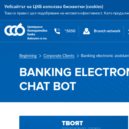
Уебсайтът на ЦКБ използва бисквитки (cookies)
Това се прави с цел подобряване на неговата ефективност. Като продъл
Central
Cooperative
*5050
Branch network
Bank
Beginning
Corporate Clients
BANKING ELECTRON
CHAT BOT