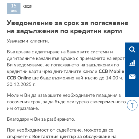
15
/2025
дек
Уведомление за срок за погасяване
на задължения по кредитни карти
Уважаеми клиенти,
Ente
Във връзка с адаптиране на банковите системи и
дигиталните канали във връзка с приемането на еврото,
Ban
Ви уведомяваме, че погасяването на задължения по
кредитни карти чрез дигиталните канали
CCB Mobile &
Con
CCB Online
ще бъде възможно най-късно до 14:00 ч. на
30.12.2025 г.
Молим Ви да извършите необходимите плащания в
посочения срок, за да бъде осигурено своевременното
им отразяване.
Благодарим Ви за разбирането.
При необходимост от съдействие, можете да се
свържете с
Контактния център за обслужване на